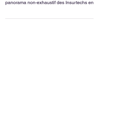
Panorama Insurtech
France 2018
Ce document, réalisé par Klein Blue en
partenariat avec Finance Innovation, est un
panorama non-exhaustif des Insurtechs en
France. Les...