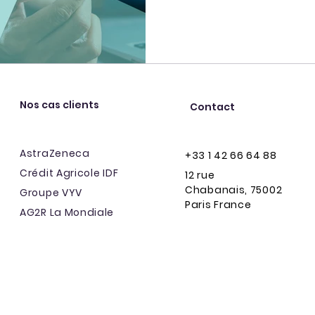
systèmes à haut risque de l'A
conformes au 2 août 2026, o
décembre 2027. Ceux de l'An
Nos cas clients
Contact
AstraZeneca
+33 1 42 66 64 88
Crédit Agricole IDF
12 rue
Chabanais,
75002
Groupe VYV
Paris France
AG2R La Mondiale