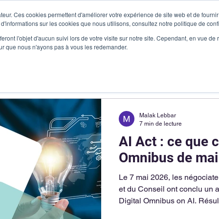
teur. Ces cookies permettent d'améliorer votre expérience de site web et de fournir 
 d'informations sur les cookies que nous utilisons, consultez notre politique de confi
Produits
Vous êtes
Cas clients
Ressources
Me c
eront l'objet d'aucun suivi lors de votre visite sur notre site. Cependant, en vue d
pour que nous n'ayons pas à vous les redemander.
Malak Lebbar
7 min de lecture
AI Act : ce que 
Omnibus de mai
Le 7 mai 2026, les négociat
et du Conseil ont conclu un a
Digital Omnibus on AI. Résulta
contraignantes du règlement 