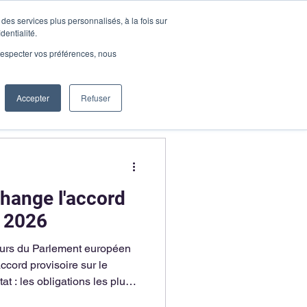
des services plus personnalisés, à la fois sur
Demander une démo
dentialité.
onnecter
e respecter vos préférences, nous
Accepter
Refuser
change l'accord
 2026
eurs du Parlement européen
ccord provisoire sur le
t : les obligations les plus
IA sont reportées. Les