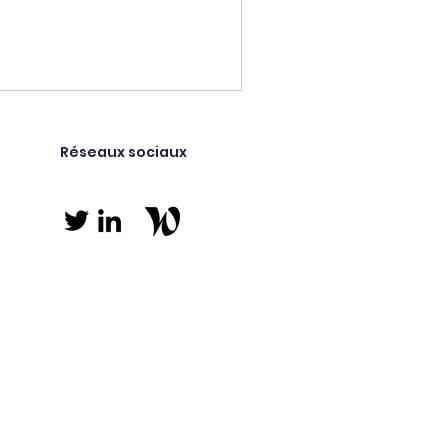
nnexe III, qui devaient être
nt désormais jusqu'au 2
nexe I jusqu'au 2 août 2028.
Réseaux sociaux