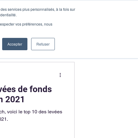
des services plus personnalisés, à la fois sur
Demander une démo
dentialité.
onnecter
e respecter vos préférences, nous
Accepter
Refuser
evées de fonds
n 2021
ch, voici le top 10 des levées
021.