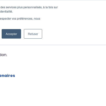
des services plus personnalisés, à la fois sur
Request a demo
dentialité.
s
Log in
e respecter vos préférences, nous
Accepter
Refuser
tion.
tenaires