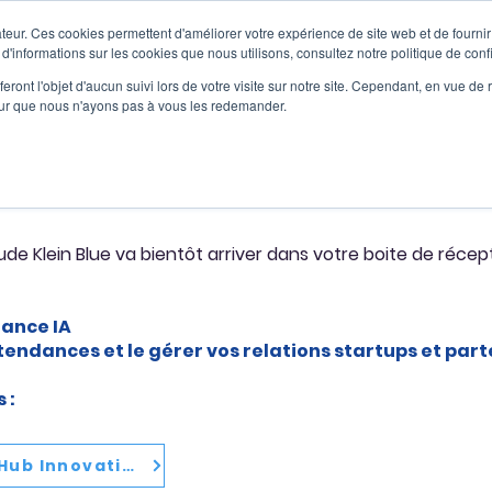
teur. Ces cookies permettent d'améliorer votre expérience de site web et de fournir 
 d'informations sur les cookies que nous utilisons, consultez notre politique de confi
Products
You are
Case studies
Ressource
eront l'objet d'aucun suivi lors de votre visite sur notre site. Cependant, en vue d
pour que nous n'ayons pas à vous les redemander.
tion est en route !
de Klein Blue va bientôt arriver dans votre boite de récep
nance IA
s tendances et le gérer vos relations startups et par
 :
Hub Innovation