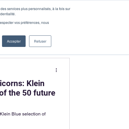
des services plus personnalisés, à la fois sur
Request a demo
dentialité.
s
Log in
e respecter vos préférences, nous
Accepter
Refuser
icorns: Klein
of the 50 future
Klein Blue selection of