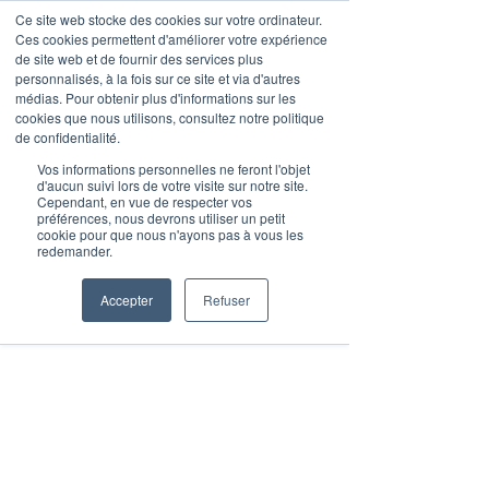
Ce site web stocke des cookies sur votre ordinateur.
Ces cookies permettent d'améliorer votre expérience
de site web et de fournir des services plus
personnalisés, à la fois sur ce site et via d'autres
médias. Pour obtenir plus d'informations sur les
Post
cookies que nous utilisons, consultez notre politique
de confidentialité.
Malak Lebbar
7 min de lecture
Vos informations personnelles ne feront l'objet
Le nouveau paradigme des
d'aucun suivi lors de votre visite sur notre site.
Cependant, en vue de respecter vos
préférences, nous devrons utiliser un petit
insurtechs B2C : entre
cookie pour que nous n'ayons pas à vous les
redemander.
défis et opportunités
Accepter
Refuser