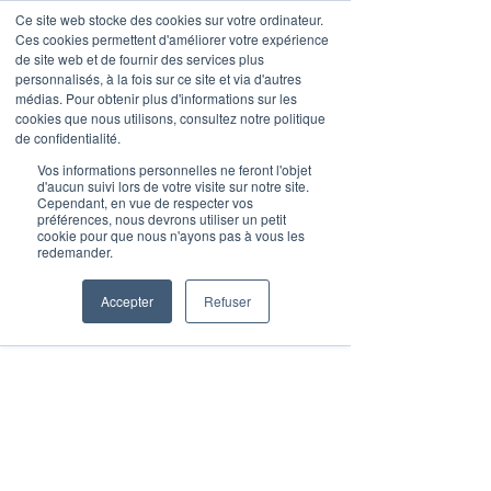
Ce site web stocke des cookies sur votre ordinateur.
Ces cookies permettent d'améliorer votre expérience
de site web et de fournir des services plus
personnalisés, à la fois sur ce site et via d'autres
médias. Pour obtenir plus d'informations sur les
Post
cookies que nous utilisons, consultez notre politique
de confidentialité.
Klein Blue Team
1 min de lecture
Vos informations personnelles ne feront l'objet
Le panorama des
d'aucun suivi lors de votre visite sur notre site.
Cependant, en vue de respecter vos
préférences, nous devrons utiliser un petit
Insurtechs en Europe : Le
cookie pour que nous n'ayons pas à vous les
redemander.
top 100 à suivre en 2023
Accepter
Refuser