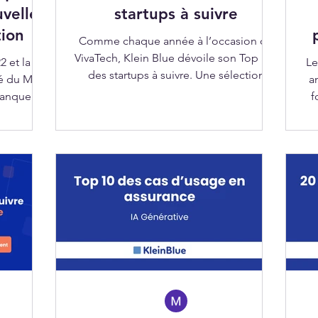
velle
startups à suivre
tion
Comme chaque année à l’occasion de
VivaTech, Klein Blue dévoile son Top 100
 et la
Le
des startups à suivre. Une sélection
ché du M&A
a
conçue comme un repère dans
 banque
f
l’effervescence du salon, pensée pour
ations se
r
aider investisseurs, corporates et curieux
 les plus
à cibler les acteurs les plus prometteurs
te un
a
de l’écosystème tech.
 fintechs
s, plus
d'une
eurs sont
ns plus
plus sur le