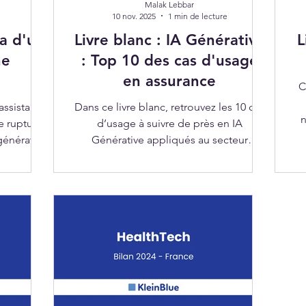
Malak Lebbar
10 nov. 2025
1 min de lecture
a d'un
Livre blanc : IA Générative
L
ne
: Top 10 des cas d'usage
en assurance
C
assistants
Dans ce livre blanc, retrouvez les 10 cas
n
e rupture
d’usage à suivre de près en IA
génératif
Générative appliqués au secteur
agent IA
assurantiel.
îne des
stèmes et
on sans
édiaire.