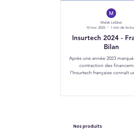
Malak Lebbar
10 nov. 2025
1 min de lectu
Insurtech 2024 - Fr
Bilan
Après une année 2023 marqué
contraction des financem
l’Insurtech française connaît 
en 2024, bien que porté par 
levées majeures.
Nos produits