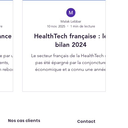
Malak Lebbar
re
10 nov. 2025
1 min de lecture
ance :
HealthTech française : le
bilan 2024
e par une
Le secteur français de la HealthTech n’a
ents,
pas été épargné par la conjoncture
un rebond
économique et a connu une année
quelques
mouvementée. Malgré une baisse des
levées de fonds, l’écosystème reste un
pilier européen, soutenu par le plan
France 2030.
Nos cas clients
Contact