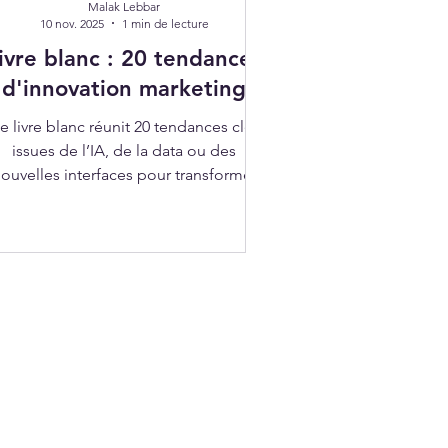
Malak Lebbar
10 nov. 2025
1 min de lecture
ivre blanc : 20 tendances
d'innovation marketing
e livre blanc réunit 20 tendances clés
issues de l’IA, de la data ou des
ouvelles interfaces pour transformer
l’expérience client et maximiser la
performance marketing. Chatbots,
contenus générés par IA, zero-party
data, social listening ou encore
expériences immersives : chaque
tendance est illustrée par des cas
concrets d’initiatives startups.