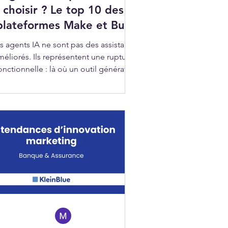
choisir ? Le top 10 des
plateformes Make et Buy
s agents IA ne sont pas des assistants
méliorés. Ils représentent une rupture
onctionnelle : là où un outil génératif
épond à une instruction, un agent IA
poursuit un objectif, enchaîne des
ctions, interagit avec des systèmes et
s'ajuste en cours d'exécution sans
intervention humaine intermédiaire.