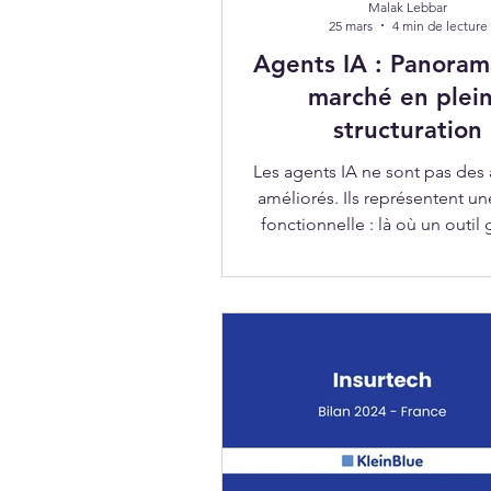
Malak Lebbar
25 mars
4 min de lecture
Agents IA : Panoram
marché en plei
structuration
Les agents IA ne sont pas des 
améliorés. Ils représentent un
fonctionnelle : là où un outil 
répond à une instruction, un 
poursuit un objectif, encha
actions, interagit avec des sy
s'ajuste en cours d'exécuti
intervention humaine interm