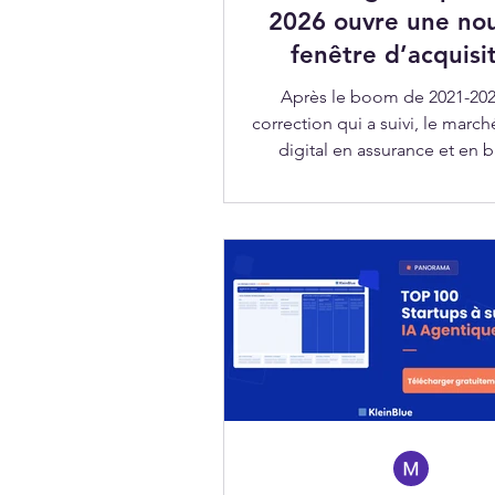
2026 ouvre une nou
fenêtre d’acquisi
Après le boom de 2021-2022
correction qui a suivi, le mar
digital en assurance et en
change de visage. Les valoris
sont normalisées. Les acteurs
fragiles ont disparu. Il res
écosystème d'insurtechs et de
plus matures, plus rentable
intégrables. Mais ce retour de
dynamisme s'accompagne 
exigence nouvelle : les acquér
plus sélectifs, les opératio
ciblées, et la valeur ne se joue 
pa