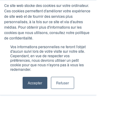
Ce site web stocke des cookies sur votre ordinateur.
Ces cookies permettent d'améliorer votre expérience
de site web et de fournir des services plus
personnalisés, à la fois sur ce site et via d'autres
médias. Pour obtenir plus d'informations sur les
Post
cookies que nous utilisons, consultez notre politique
de confidentialité.
Klein Blue Team
2 min de lecture
Vos informations personnelles ne feront l'objet
IA Générative - Top 100
d'aucun suivi lors de votre visite sur notre site.
Cependant, en vue de respecter vos
préférences, nous devrons utiliser un petit
des startups à suivre en
cookie pour que nous n'ayons pas à vous les
redemander.
2024
Accepter
Refuser