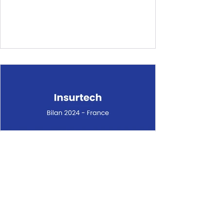
client et maximiser la performance
marketing. Chatbots, contenus générés par
IA, zero-party data, social listening ou
encore expériences immersives : chaque
tendance est illustrée par des cas concrets
d’initiatives startups.
Malak Lebbar
10 nov. 2025
1 min de lecture
Insurtech 2024 - France :
Bilan