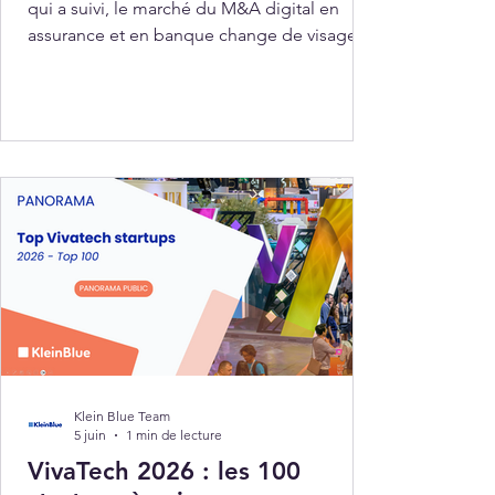
qui a suivi, le marché du M&A digital en
assurance et en banque change de visage.
Les valorisations se sont normalisées. Les
acteurs les plus fragiles ont disparu. Il reste
un écosystème d'insurtechs et de fintechs
plus matures, plus rentables, plus
intégrables. Mais ce retour de dynamisme
s'accompagne d'une exigence nouvelle : les
acquéreurs sont plus sélectifs, les
opérations plus ciblées, et la valeur ne se
joue plus sur le pa
Klein Blue Team
5 juin
1 min de lecture
VivaTech 2026 : les 100