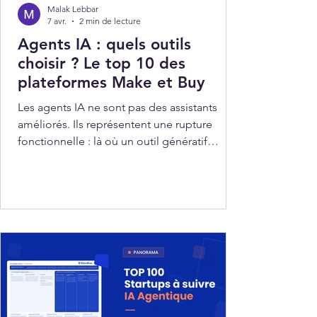
Malak Lebbar
7 avr.
2 min de lecture
Agents IA : quels outils
choisir ? Le top 10 des
plateformes Make et Buy
Les agents IA ne sont pas des assistants
améliorés. Ils représentent une rupture
fonctionnelle : là où un outil génératif
répond à une instruction, un agent IA
poursuit un objectif, enchaîne des actions,
interagit avec des systèmes et s'ajuste en
cours d'exécution sans intervention humaine
intermédiaire.