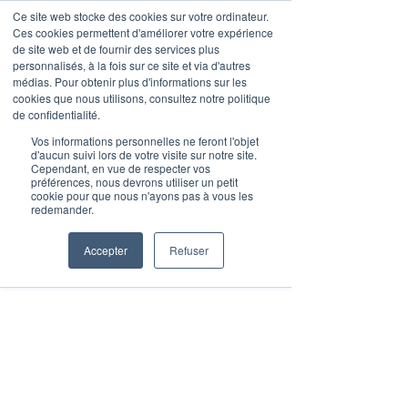
Ce site web stocke des cookies sur votre ordinateur.
Ces cookies permettent d'améliorer votre expérience
de site web et de fournir des services plus
personnalisés, à la fois sur ce site et via d'autres
médias. Pour obtenir plus d'informations sur les
Post
cookies que nous utilisons, consultez notre politique
de confidentialité.
Malak Lebbar
1 min de lecture
Vos informations personnelles ne feront l'objet
Insurtech 2024 - France :
d'aucun suivi lors de votre visite sur notre site.
Cependant, en vue de respecter vos
préférences, nous devrons utiliser un petit
Bilan
cookie pour que nous n'ayons pas à vous les
redemander.
Bilan sectoriel | 9 pages | Français | 
Décembre 2024 | Téléchargement 
Accepter
Refuser
gratuit