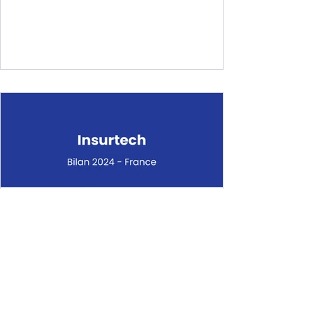
client et maximiser la performance
marketing. Chatbots, contenus générés par
IA, zero-party data, social listening ou
encore expériences immersives : chaque
tendance est illustrée par des cas concrets
d’initiatives startups.
Malak Lebbar
10 nov. 2025
1 min de lecture
Insurtech 2024 - France :
Bilan