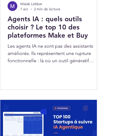
Malak Lebbar
7 avr.
2 min de lecture
Agents IA : quels outils
choisir ? Le top 10 des
plateformes Make et Buy
Les agents IA ne sont pas des assistants
améliorés. Ils représentent une rupture
fonctionnelle : là où un outil génératif
répond à une instruction, un agent IA
poursuit un objectif, enchaîne des actions,
interagit avec des systèmes et s'ajuste en
cours d'exécution sans intervention humaine
intermédiaire.