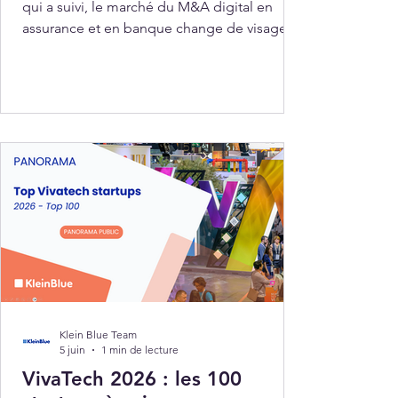
qui a suivi, le marché du M&A digital en
assurance et en banque change de visage.
Les valorisations se sont normalisées. Les
acteurs les plus fragiles ont disparu. Il reste
un écosystème d'insurtechs et de fintechs
plus matures, plus rentables, plus
intégrables. Mais ce retour de dynamisme
s'accompagne d'une exigence nouvelle : les
acquéreurs sont plus sélectifs, les
opérations plus ciblées, et la valeur ne se
joue plus sur le pa
Klein Blue Team
5 juin
1 min de lecture
VivaTech 2026 : les 100