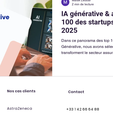
Malak Lebbar
2 min de lecture
IA générative & 
100 des startups
2025
Dans ce panorama des top 10
Générative, nous avons sélec
transforment le secteur assu
structuré en trois catégories 
providers. Chacune d’elles j
l’industrialisation des usage
Nos cas clients
Contact
AstraZeneca
+33 1 42 66 64 88