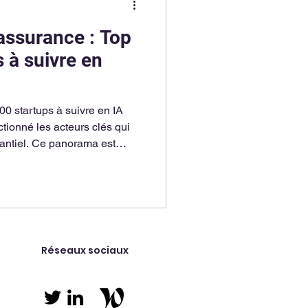
assurance : Top
 à suivre en
0 startups à suivre en IA
tionné les acteurs clés qui
rantiel. Ce panorama est
: les LLMs, les enablers et les
oue un rôle déterminant dans
s IA générative en assurance.
Réseaux sociaux