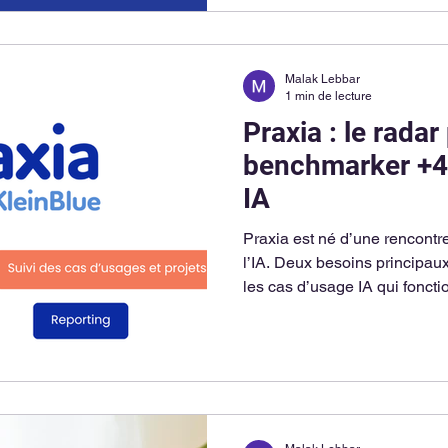
Malak Lebbar
1 min de lecture
Praxia : le radar
benchmarker +4
IA
Praxia est né d’une rencontre
l’IA. Deux besoins principaux
les cas d’usage IA qui fonctio
Buy de façon objective.