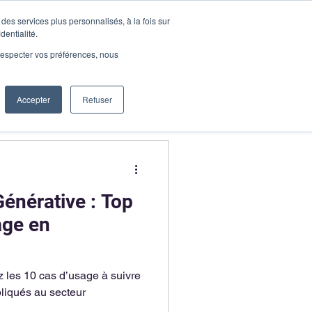
des services plus personnalisés, à la fois sur
Demander une démo
dentialité.
onnecter
e respecter vos préférences, nous
Accepter
Refuser
Générative : Top
age en
z les 10 cas d’usage à suivre
liqués au secteur