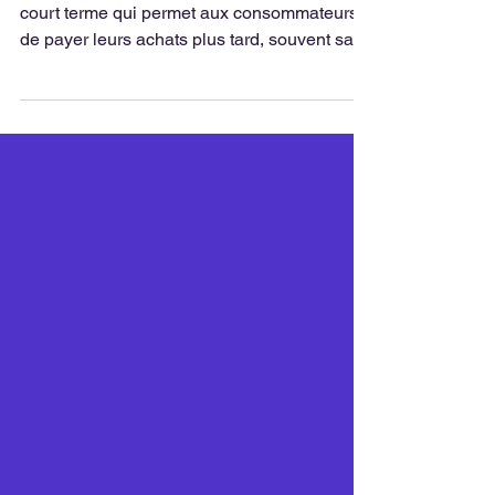
“Buy Now, Pay Later” est un financement à
court terme qui permet aux consommateurs
de payer leurs achats plus tard, souvent sans
intérêts.