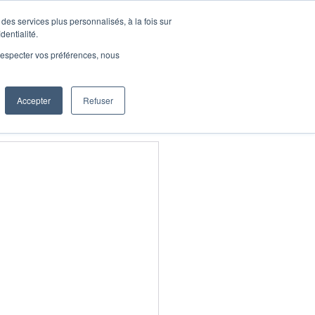
des services plus personnalisés, à la fois sur
Demander une démo
dentialité.
onnecter
e respecter vos préférences, nous
Accepter
Refuser