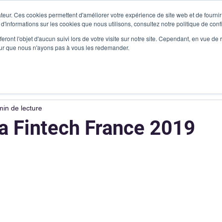
teur. Ces cookies permettent d'améliorer votre expérience de site web et de fournir 
 d'informations sur les cookies que nous utilisons, consultez notre politique de confi
Produits
Vous êtes
Cas clients
Ressources
Me c
eront l'objet d'aucun suivi lors de votre visite sur notre site. Cependant, en vue d
pour que nous n'ayons pas à vous les redemander.
min de lecture
 Fintech France 2019