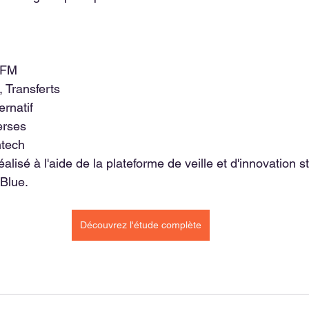
PFM
 Transferts
rnatif
erses
ntech
lisé à l'aide de la plateforme de veille et d'innovation s
 Blue.
Découvrez l'étude complète