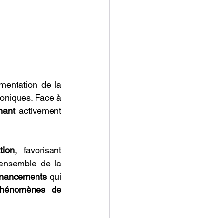
mentation de la 
oniques. Face à 
nant 
activement 
tion
, favorisant 
sur l'ensemble de la 
financements
 qui 
hénomènes de 