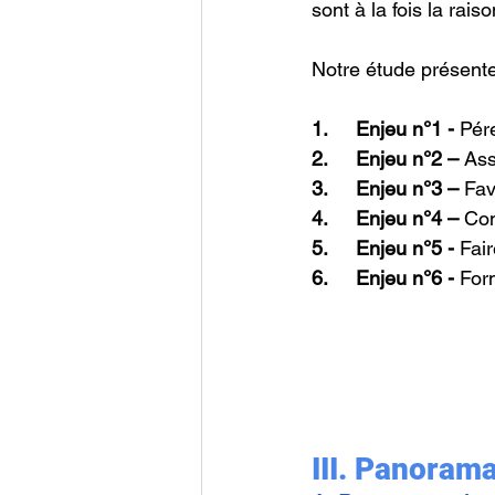
sont à la fois la raiso
Notre étude présente
1.
Enjeu n°1 - 
Pér
2.
Enjeu n°2 – 
Ass
3.
Enjeu n°3 – 
Fav
4.
Enjeu n°4 – 
Com
5.
Enjeu n°5 - 
Fair
6.
Enjeu n°6 - 
Form
III. 
Panoramas