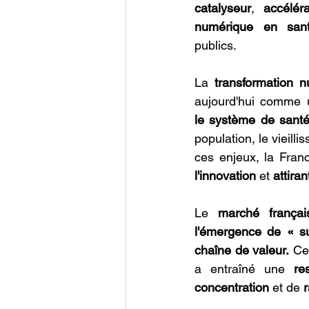
catalyseur
, 
accélér
numérique en san
publics.
La
 transformation 
aujourd'hui comme 
le système de santé
population, le vieil
ces enjeux, la Fran
l'innovation 
et 
attiran
Le 
marché frança
l'émergence de « s
chaîne de valeur.
 Ce
a entraîné une 
re
concentration
 et de 
r