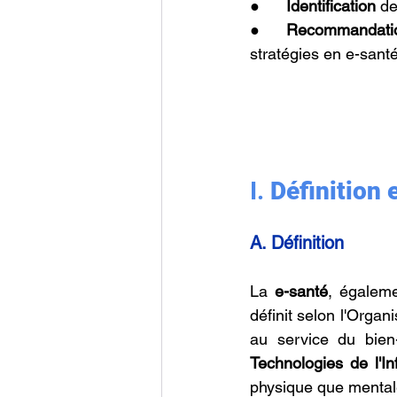
●      
Identification 
de
●      
Recommandati
stratégies en e-santé
I. 
Définition 
A. Définition
La 
e-santé
, égalem
définit selon l'Organ
au service du bien-
Technologies de l'I
physique que mental