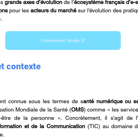
s 
grands axes d’évolution
 de l’
écosystème français d’e-s
ons 
pour les 
acteurs du marché
 sur l'évolution des pratiq
.
Commander l'étude 🛒
et contexte
ent connue sous les termes de s
anté numérique ou sa
isation Mondiale de la Santé (
OMS
) comme « les servic
être de la personne ». Concrètement, il s'agit de l
nformation et de la Communication
 (TIC) au domaine de
e.