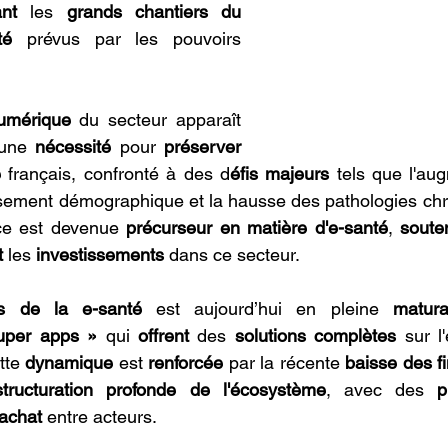
ant 
les 
grands chantiers du 
té
 prévus par les pouvoirs 
numérique
 du secteur apparaît 
une 
nécessité 
pour 
préserver 
 
français, confronté à des d
éfis majeurs 
tels que l'aug
lissement démographique et la hausse des pathologies chr
ce est devenue 
précurseur en matière d'e-santé
, 
soute
t 
les 
investissements 
dans ce secteur.
is de la e-santé
 est aujourd’hui en pleine 
matura
uper apps »
 qui 
offrent 
des 
solutions complètes 
tte 
dynamique 
est 
renforcée 
par la récente 
baisse des 
structuration profonde de l'écosystème
, avec des
 p
achat 
entre acteurs.