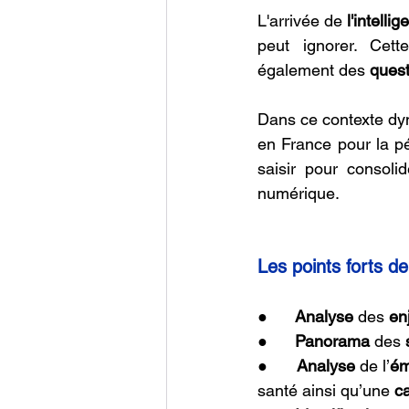
L'arrivée de
 l'intellig
peut ignorer. Cett
également des 
quest
Dans ce contexte dyn
en France pour la pé
saisir pour consoli
numérique.
Les points forts de
●      
Analyse 
des 
en
●      
Panorama 
des 
●      
Analyse 
de l’
ém
santé ainsi qu’une 
c