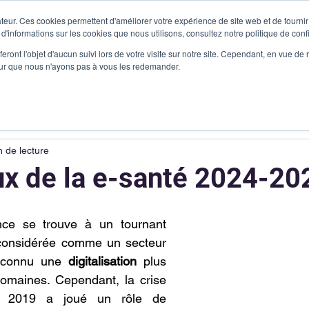
teur. Ces cookies permettent d'améliorer votre expérience de site web et de fournir 
 d'informations sur les cookies que nous utilisons, consultez notre politique de confi
Produits
Vous êtes
Cas clients
Ressources
Me c
eront l'objet d'aucun suivi lors de votre visite sur notre site. Cependant, en vue d
pour que nous n'ayons pas à vous les redemander.
n de lecture
ux de la e-santé 2024-20
ce se trouve à un tournant 
considérée comme un secteur 
connu une 
digitalisation 
plus 
omaines. Cependant, la crise 
en 2019 a joué un rôle de 