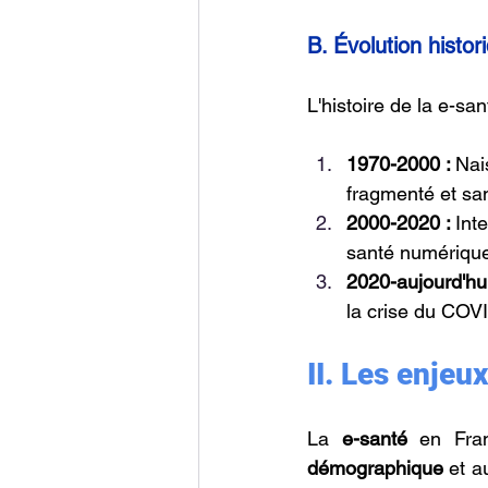
B. Évolution histo
L'histoire de la e-sa
1970-2000 : 
Nai
fragmenté et sa
2000-2020 : 
Int
santé numérique 
2020-aujourd'hui
la crise du COV
II. 
Les enjeux
La 
e-santé
 en Fra
démographique
 et a