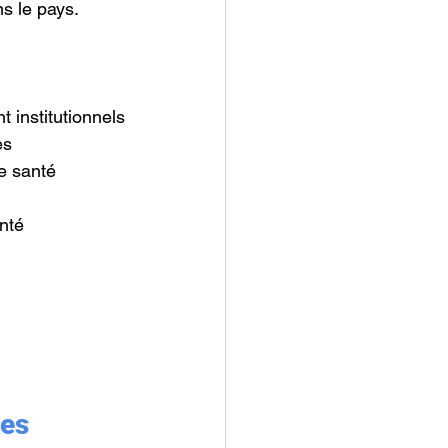
ns le pays.
 institutionnels
es
de santé
anté
tes