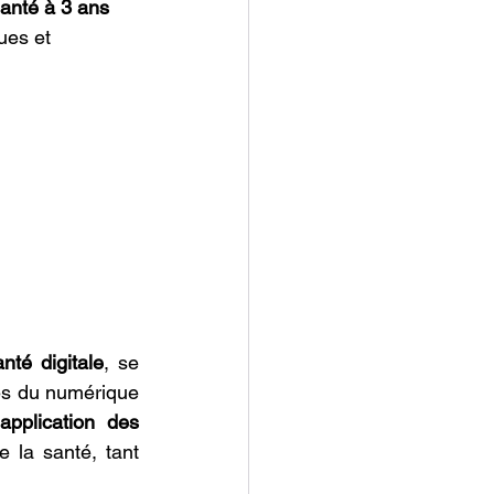
anté à 3 ans
ues et 
nté digitale
, se 
es du numérique 
'
application des 
 la santé, tant 