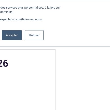
des services plus personnalisés, à la fois sur
Demander une démo
dentialité.
onnecter
e respecter vos préférences, nous
Accepter
Refuser
26