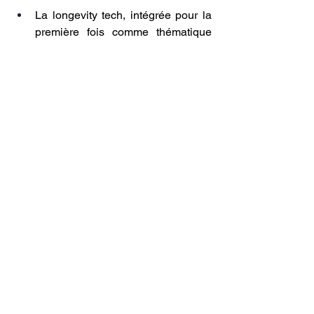
La longevity tech, intégrée pour la 
première fois comme thématique 
officielle du salon, illustre comment 
les données prédictives de santé 
individuelle vont interroger, à 
moyen terme, les modèles de 
risque des acteurs de la 
prévoyance, avec des implications 
réglementaires encore à préciser.
Ce que cela implique 
concrètement
Ces signaux, qu'ils portent sur la 
souveraineté des infrastructures ou sur 
la gouvernance comportementale des 