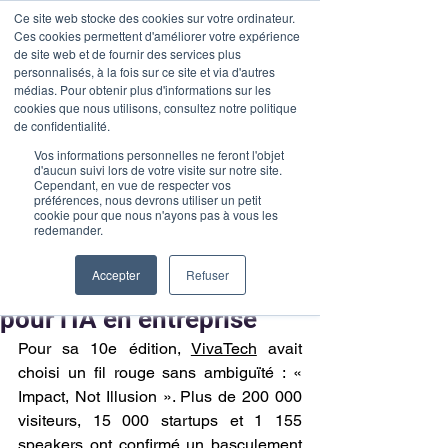
Ce site web stocke des cookies sur votre ordinateur.
Ces cookies permettent d'améliorer votre expérience
de site web et de fournir des services plus
personnalisés, à la fois sur ce site et via d'autres
médias. Pour obtenir plus d'informations sur les
Post
cookies que nous utilisons, consultez notre politique
de confidentialité.
Malak Lebbar
6 min de lecture
Vos informations personnelles ne feront l'objet
VivaTech 2026 :
d'aucun suivi lors de votre visite sur notre site.
Cependant, en vue de respecter vos
préférences, nous devrons utiliser un petit
souveraineté et
cookie pour que nous n'ayons pas à vous les
redemander.
gouvernance, les deux
Accepter
Refuser
faces d'une même urgence
pour l'IA en entreprise
Pour sa 10e édition, 
VivaTech
 avait 
choisi un fil rouge sans ambiguïté : « 
Impact, Not Illusion ». Plus de 200 000 
visiteurs, 15 000 startups et 1 155 
speakers ont confirmé un basculement 